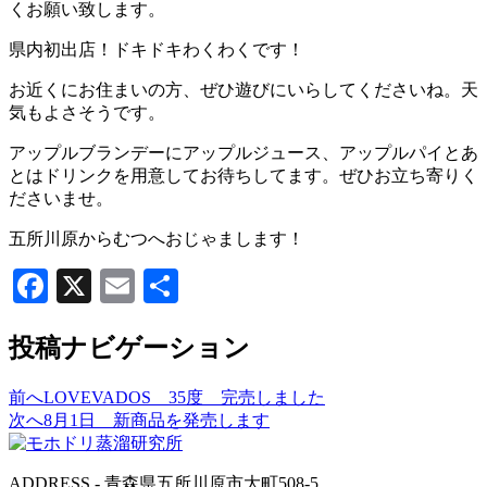
くお願い致します。
県内初出店！ドキドキわくわくです！
お近くにお住まいの方、ぜひ遊びにいらしてくださいね。天
気もよさそうです。
アップルブランデーにアップルジュース、アップルパイとあ
とはドリンクを用意してお待ちしてます。ぜひお立ち寄りく
ださいませ。
五所川原からむつへおじゃまします！
Facebook
X
Email
共
有
投稿ナビゲーション
前へ
LOVEVADOS 35度 完売しました
次へ
8月1日 新商品を発売します
ADDRESS - 青森県五所川原市大町508-5